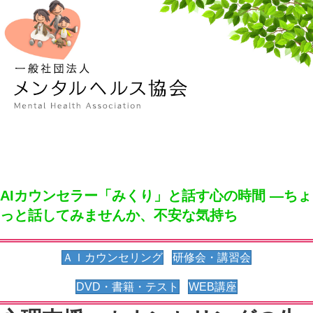
メ
AIカウンセラー「みくり」と話す心の時間 ―ちょ
っと話してみませんか、不安な気持ち
(opens in new tab)
ＡＩカウンセリング
研修会・講習会
DVD・書籍・テスト
WEB講座