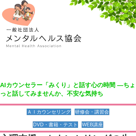
メ
AIカウンセラー「みくり」と話す心の時間 ―ちょ
っと話してみませんか、不安な気持ち
(opens in new tab)
ＡＩカウンセリング
研修会・講習会
DVD・書籍・テスト
WEB講座