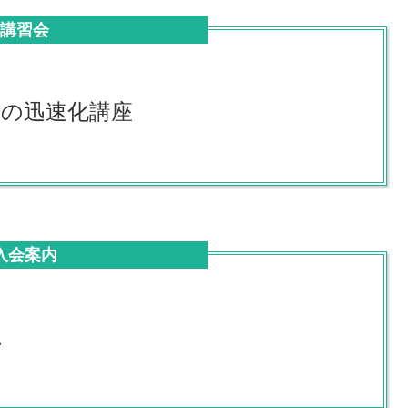
ン講習会
備の迅速化講座
入会案内
ム