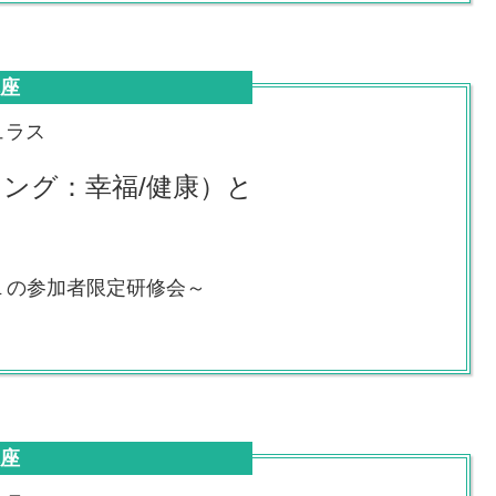
講座
ュラス
ビーイング：幸福/健康）と
１の参加者限定研修会～
講座