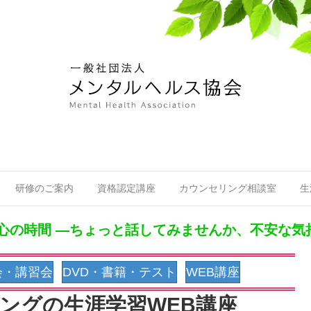
研修のご案内
資格認定講座
カウンセリング相談室
生
す心の時間 ―ちょっと話してみませんか、不安な気
in new tab)
会・講習会
DVD・書籍・テスト
WEB講座
ングの生涯学習WEB講座