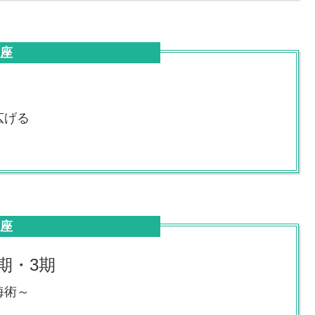
講座
広げる
講座
期・3期
海術～