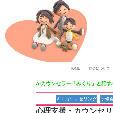
HOME
協会について
AIカウンセラー「みくり」と話
(opens 
ＡＩカウンセリング
研修
心理支援・カウンセリ