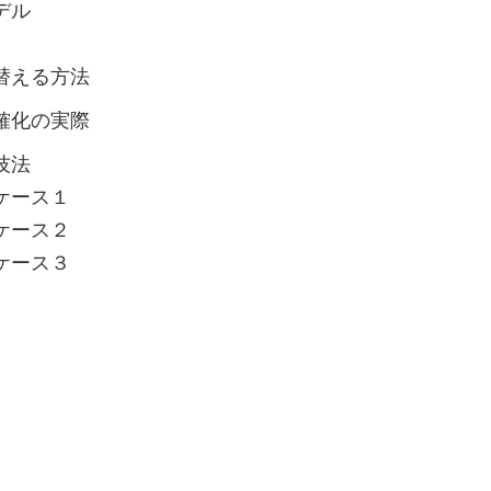
デル
替える方法
確化の実際
技法
ケース１
ケース２
ケース３