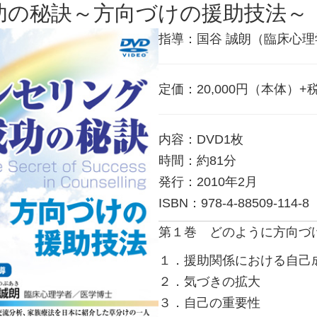
功の秘訣～方向づけの援助技法～
指導：国谷 誠朗（臨床心
定価：20,000円（本体）+
内容：DVD1枚
時間：約81分
発行：2010年2月
ISBN：978-4-88509-114-8
第１巻 どのように方向づ
１．援助関係における自己
２．気づきの拡大
３．自己の重要性