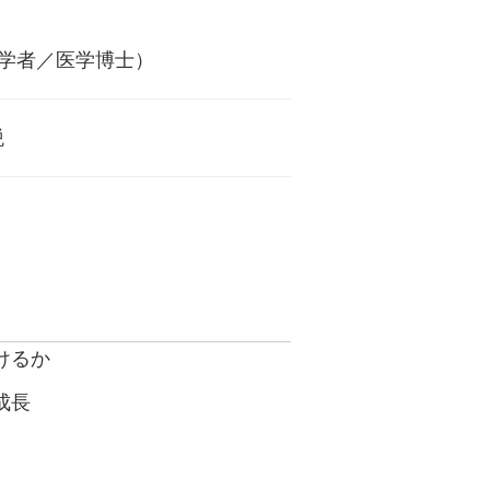
理学者／医学博士）
税
けるか
成長