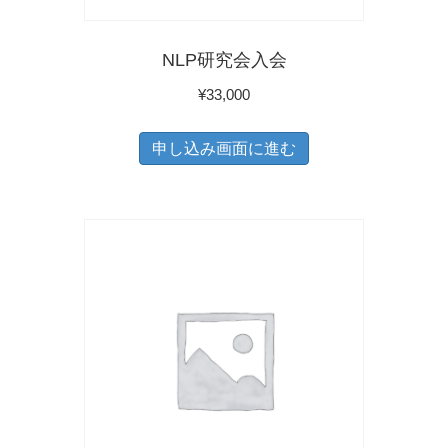
ー
品
シ
ペ
NLP研究会入会
ョ
ー
¥
33,000
ン
ジ
が
か
申し込み画面に進む
あ
ら
り
選
ま
択
す。
で
オ
き
プ
ま
シ
す
ョ
ン
は