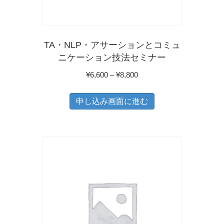
商
品
ペ
TA・NLP・アサーションとコミュ
ー
ニケーション技法セミナー
ジ
価
¥
6,600
–
¥
8,800
か
格
こ
ら
帯:
申し込み画面に進む
の
選
¥6,600
商
–
択
品
¥8,800
で
に
き
は
ま
複
す
数
の