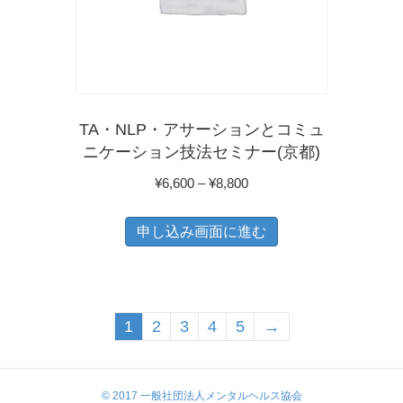
バ
リ
エ
ー
シ
TA・NLP・アサーションとコミュ
ョ
ニケーション技法セミナー(京都)
ン
価
¥
6,600
–
¥
8,800
が
格
こ
あ
帯:
申し込み画面に進む
の
り
¥6,600
商
ま
–
品
¥8,800
す。
に
1
2
3
4
5
→
オ
は
プ
複
シ
© 2017 一般社団法人メンタルヘルス協会