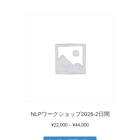
商
ま
–
品
¥8,800
す。
に
オ
は
プ
複
シ
数
ョ
の
ン
バ
は
リ
商
エ
品
ー
ペ
シ
ー
NLPワークショップ2026-2日間
ョ
ジ
価
¥
22,000
–
¥
44,000
ン
か
格
こ
が
ら