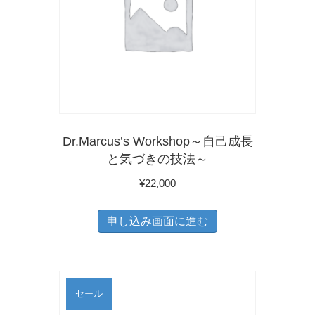
ョ
ン
は
商
品
ペ
ー
Dr.Marcus’s Workshop～自己成長
ジ
と気づきの技法～
か
¥
22,000
ら
選
申し込み画面に進む
択
で
き
セール
ま