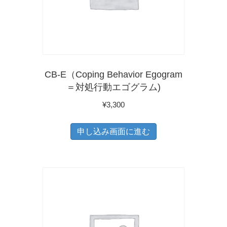
バ
ン
リ
は
エ
商
ー
品
シ
ペ
CB-E（Coping Behavior Egogram
ョ
ー
＝対処行動エゴグラム)
ン
ジ
¥
3,300
が
か
あ
ら
申し込み画面に進む
り
選
ま
択
す。
で
オ
き
プ
ま
シ
す