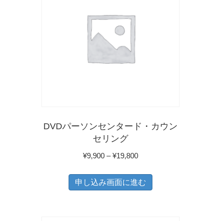
す
DVDパーソンセンタード・カウン
セリング
価
¥
9,900
–
¥
19,800
格
こ
帯:
申し込み画面に進む
の
¥9,900
商
–
品
¥19,800