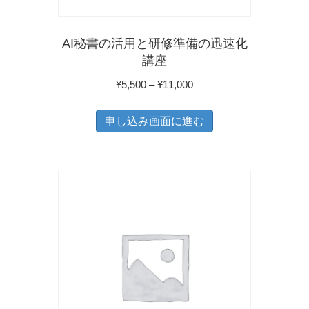
ペ
ー
AI秘書の活用と研修準備の迅速化
ジ
講座
か
価
¥
5,500
–
¥
11,000
ら
格
こ
選
帯:
申し込み画面に進む
の
¥5,500
択
商
–
で
品
¥11,000
き
に
ま
は
す
複
数
の
バ