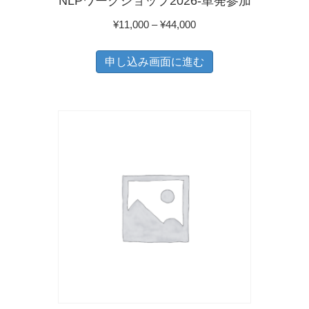
NLPワークショップ2026-単発参加
ョ
ジ
価
¥
11,000
–
¥
44,000
ン
か
格
こ
が
ら
帯:
申し込み画面に進む
の
あ
選
¥11,000
商
り
–
択
品
ま
¥44,000
で
に
す。
き
は
オ
ま
複
プ
す
数
シ
の
ョ
バ
ン
リ
は
エ
商
ー
品