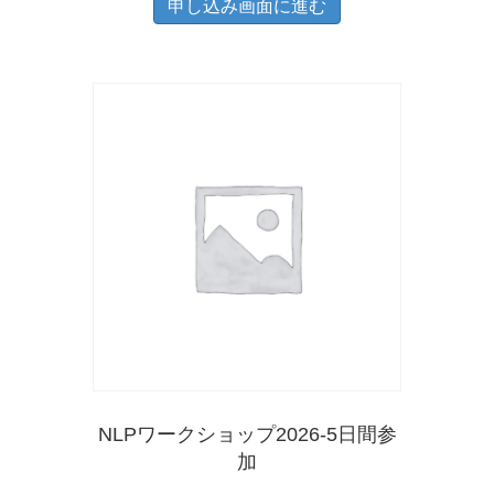
帯:
申し込み画面に進む
の
あ
選
¥22,000
商
り
–
択
品
ま
¥44,000
で
に
す。
き
は
オ
ま
複
プ
す
数
シ
の
ョ
バ
ン
リ
は
エ
商
ー
品
シ
ペ
NLPワークショップ2026-5日間参
ョ
ー
加
ン
ジ