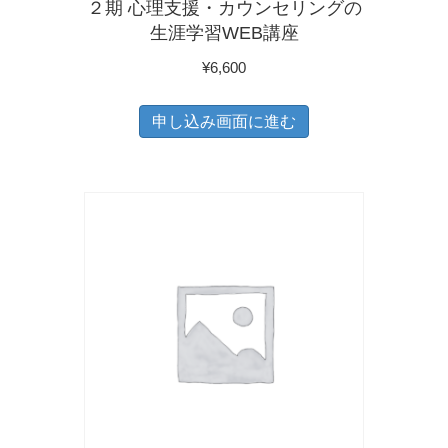
２期 心理支援・カウンセリングの
ョ
生涯学習WEB講座
ン
¥
6,600
が
あ
申し込み画面に進む
り
ま
す。
オ
プ
シ
ョ
ン
は
商
品