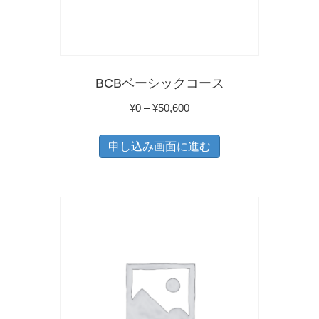
リ
エ
ー
シ
BCBベーシックコース
ョ
価
¥
0
–
¥
50,600
ン
格
こ
が
帯:
申し込み画面に進む
の
あ
¥0
商
り
–
品
ま
¥50,600
に
す。
は
オ
複
プ
数
シ
の
ョ