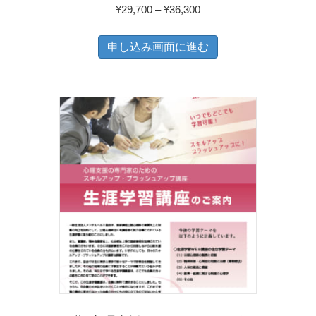
価
¥
29,700
–
¥
36,300
格
こ
帯:
申し込み画面に進む
の
¥29,700
商
–
品
¥36,300
に
は
複
数
の
バ
リ
エ
ー
シ