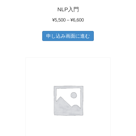
シ
ペ
NLP入門
ョ
ー
価
¥
5,500
–
¥
6,600
ン
ジ
格
こ
が
か
帯:
申し込み画面に進む
の
あ
ら
¥5,500
商
り
選
–
品
ま
択
¥6,600
に
す。
で
は
オ
き
複
プ
ま
数
シ
す
の
ョ
バ
ン
リ
は
エ
商