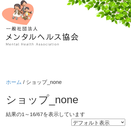
メ
ニ
ュ
ー
の
設
定
ホーム
/ ショップ_none
ショップ_none
結果の1～16/67を表示しています