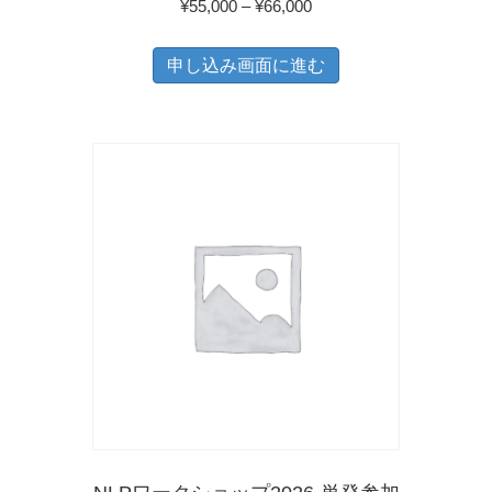
価
¥
55,000
–
¥
66,000
が
か
格
こ
あ
ら
帯:
申し込み画面に進む
の
り
選
¥55,000
商
ま
–
択
品
¥66,000
す。
で
に
オ
き
は
プ
ま
複
シ
す
数
ョ
の
ン
バ
は
リ
商
エ
品
ー
ペ
シ
ー