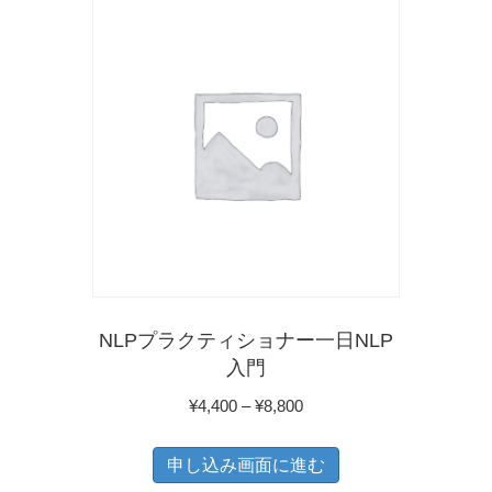
に
は
複
数
の
バ
リ
エ
ー
シ
NLPプラクティショナー一日NLP
ョ
入門
ン
価
¥
4,400
–
¥
8,800
が
格
こ
あ
帯:
申し込み画面に進む
の
り
¥4,400